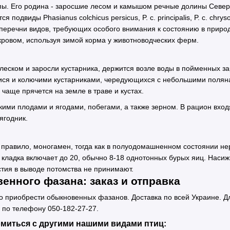
ы. Его родина - заросшие лесом и камышом речные долины Северно
подвиды Phasianus colchicus persicus, P. c. principalis, P. c. chr
 в перечни видов, требующих особого внимания к состоянию в приро
ровом, используя зимой корма у животноводческих ферм.
леском и заросли кустарника, держится возле воды в пойменных за
ся и колючими кустарниками, чередующихся с небольшими полянам
 чаще прячется на земле в траве и кустах.
ими плодами и ягодами, побегами, а также зерном. В рацион вход
ягодник.
к правило, моногамен, тогда как в полуодомашненном состоянии не
кладка включает до 20, обычно 8-18 однотонных бурых яиц. Насижи
стия в выводе потомства не принимают.
енного фазана: заказ и отправка
 приобрести обыкновенных фазанов. Доставка по всей Украине. Дл
и по телефону 050-182-27-27.
омиться с другими нашими видами птиц: