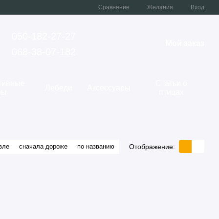
Сравнение
Желания
Вход
050-182-27-27
Мой заказ
068-38-07-182
тивные
Статьи о
Лебеди
Аксессуары
ры
птицах
Отображение:
вле
сначала дороже
по названию