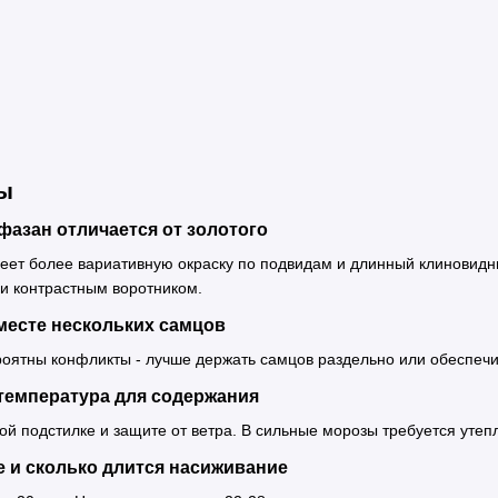
ы
азан отличается от золoтого
ет более вариативную окраску по подвидам и длинный клиновидны
и контрастным воротником.
месте нескольких самцов
роятны конфликты - лучше держать самцов раздельно или обеспеч
температура для содержания
ой подстилке и защите от ветра. В сильные морозы требуется утеп
е и сколько длится насиживание