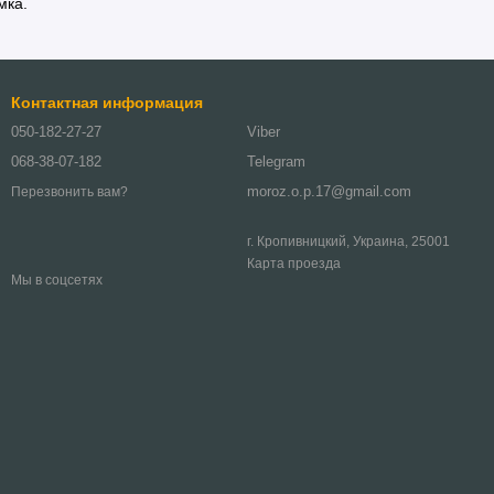
мка.
Контактная информация
050-182-27-27
Viber
068-38-07-182
Telegram
moroz.o.p.17@gmail.com
Перезвонить вам?
г. Кропивницкий, Украина, 25001
Карта проезда
Мы в соцсетях