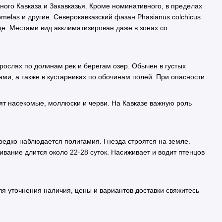
го Кавказа и Закавказья. Кроме номинативного, в пределах
ysomelas и другие. Северокавказский фазан Phasianus colchicus
де. Местами вид акклиматизирован даже в зонах со
рослях по долинам рек и берегам озер. Обычен в густых
и, а также в кустарниках по обочинам полей. При опасности
ят насекомые, моллюски и черви. На Кавказе важную роль
редко наблюдается полигамия. Гнезда строятся на земле.
вание длится около 22-28 суток. Насиживает и водит птенцов
я уточнения наличия, цены и вариантов доставки свяжитесь