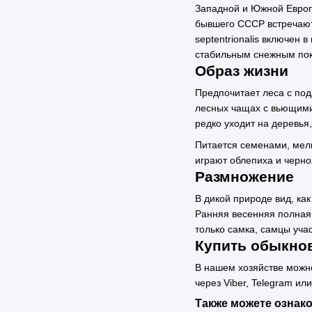
Западной и Южной Европ
бывшего СССР встречаются 
septentrionalis включен
стабильным снежным пок
Образ жизни
Предпочитает леса с под
лесных чащах с вьющими
редко уходит на деревья,
Питается семенами, мелк
играют облепиха и черно
Размножение
В дикой природе вид, ка
Ранняя весенняя полная 
только самка, самцы уча
Купить обыкнов
В нашем хозяйстве можно
через Viber, Telegram ил
Также можете ознак