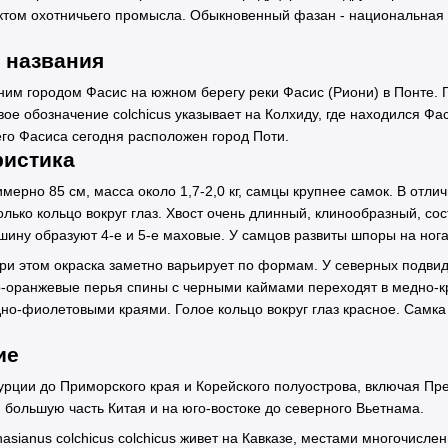
том охотничьего промысла. Обыкновенный фазан - национальная пт
 названия
ним городом Фасис на южном берегу реки Фасис (Риони) в Понте. 
ое обозначение colchicus указывает на Колхиду, где находился Фас
го Фасиса сегодня расположен город Поти.
ристика
имерно 85 см, масса около 1,7-2,0 кг, самцы крупнее самок. В отл
лько кольцо вокруг глаз. Хвост очень длинный, клинообразный, со
ршину образуют 4-е и 5-е маховые. У самцов развиты шпоры на ног
ри этом окраска заметно варьирует по формам. У северных подвид
то-оранжевые перья спины с черными каймами переходят в медно-
но-фиолетовыми краями. Голое кольцо вокруг глаз красное. Самка
ие
урции до Приморского края и Корейского полуострова, включая Пр
 большую часть Китая и на юго-востоке до северного Вьетнама.
sianus colchicus colchicus живет на Кавказе, местами многочисл