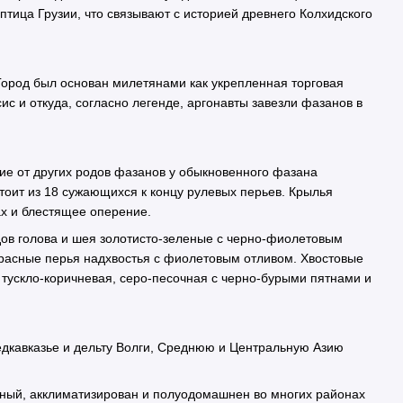
ица Грузии, что связывают с историей древнего Колхидского
Город был основан милетянами как укрепленная торговая
ис и откуда, согласно легенде, аргонавты завезли фазанов в
ичие от других родов фазанов у обыкновенного фазана
стоит из 18 сужающихся к концу рулевых перьев. Крылья
ах и блестящее оперение.
ов голова и шея золотисто-зеленые с черно-фиолетовым
красные перья надхвостья с фиолетовым отливом. Хвостовые
 тускло-коричневая, серо-песочная с черно-бурыми пятнами и
едкавказье и дельту Волги, Среднюю и Центральную Азию
енный, акклиматизирован и полуодомашнен во многих районах