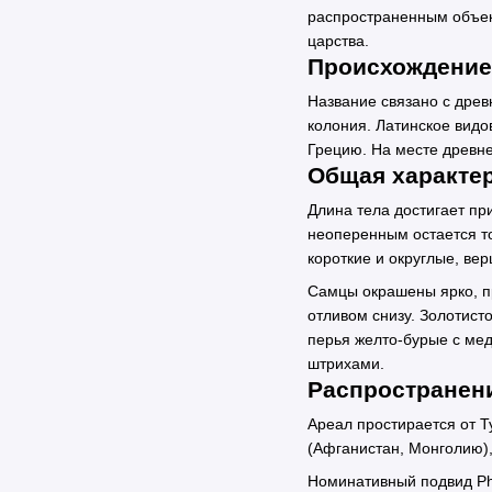
распространенным объек
царства.
Происхождение
Название связано с древ
колония. Латинское видов
Грецию. На месте древне
Общая характе
Длина тела достигает пр
неоперенным остается то
короткие и округлые, ве
Самцы окрашены ярко, п
отливом снизу. Золотис
перья желто-бурые с мед
штрихами.
Распространен
Ареал простирается от Т
(Афганистан, Монголию),
Номинативный подвид Pha