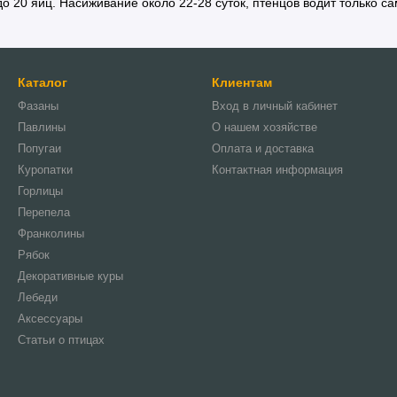
о 20 яиц. Насиживание около 22-28 суток, птенцов водит только са
Каталог
Клиентам
Фазаны
Вход в личный кабинет
Павлины
О нашем хозяйстве
Попугаи
Оплата и доставка
Куропатки
Контактная информация
Горлицы
Перепела
Франколины
Рябок
Декоративные куры
Лебеди
Аксессуары
Статьи о птицах