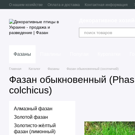
Перейти к основному контенту
О нашем хозяйстве
Оплата и доставка
Контактная информация
Декоративное хозяй
Фазаны
Павлины
Попугаи
Куропатки
Г
Главная
Каталог
Фазаны
Фазан обыкновенный (охотничий)
Фазан обыкновенный (Phas
colchicus)
Алмазный фазан
Золотой фазан
Золотисто-жёлтый
фазан (лимонный)