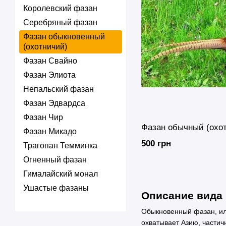
Королевский фазан
Серебряный фазан
Фазан обыкновенный
(охотничий)
Фазан Свайно
Фазан Элиота
Непальский фазан
Фазан Эдвардса
Фазан Чир
Фазан обычный (охо
Фазан Микадо
500 грн
Трагопан Темминка
Огненный фазан
Гималайский монал
Ушастые фазаны
Описание вида
Обыкновенный фазан, или
охватывает Азию, частич