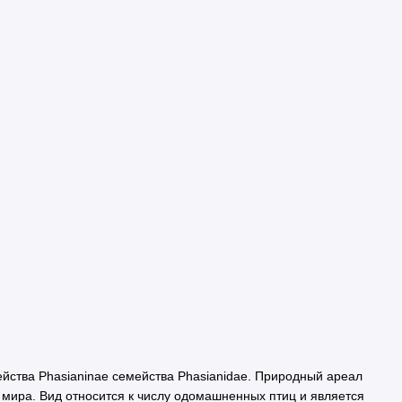
мейства Phasianinae семейства Phasianidae. Природный ареал
ы мира. Вид относится к числу одомашненных птиц и является