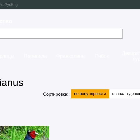
Укр
Рус
Eng
ство
Декора
орлицы
Перепела
Франколины
Рябок
ку
ianus
по популярности
сначала деше
Сортировка: