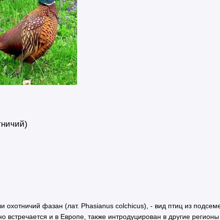
тничий)
 охотничий фазан (лат. Phasianus colchicus), - вид птиц из подсе
но встречается и в Европе, также интродуцирован в другие регион