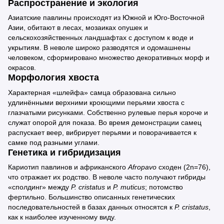
Распространение и экология
Азиатские павлины происходят из Южной и Юго-Восточной
Азии, обитают в лесах, мозаиках опушек и
сельскохозяйственных ландшафтах с доступом к воде и
укрытиям. В неволе широко разводятся и одомашнены
человеком, сформировано множество декоративных морф и
окрасов.
Морфология хвоста
Характерная «шлейфа» самца образована сильно
удлинёнными верхними кроющими перьями хвоста с
глазчатыми рисунками. Собственно рулевые перья короче и
служат опорой для показа. Во время демонстрации самец
распускает веер, вибрирует перьями и поворачивается к
самке под разными углами.
Генетика и гибридизация
Кариотип павлинов и африканского
Afropavo
сходен (2n=76),
что отражает их родство. В неволе часто получают гибриды
«сполдинг» между
P. cristatus
и
P. muticus
; потомство
фертильно. Большинство описанных генетических
последовательностей в базах данных относятся к
P. cristatus
,
как к наиболее изученному виду.