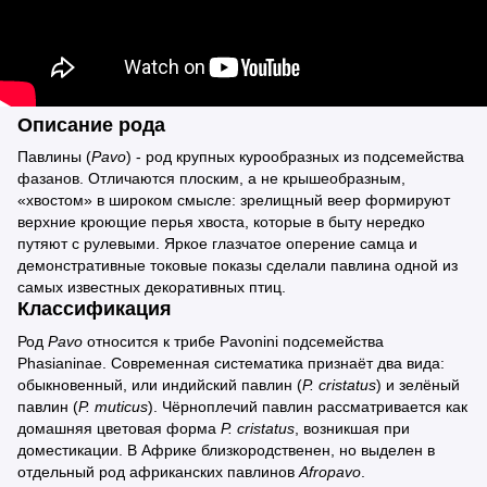
Описание рода
Павлины (
Pavo
) - род крупных курообразных из подсемейства
фазанов. Отличаются плоским, а не крышеобразным,
«хвостом» в широком смысле: зрелищный веер формируют
верхние кроющие перья хвоста, которые в быту нередко
путяют с рулевыми. Яркое глазчатое оперение самца и
демонстративные токовые показы сделали павлина одной из
самых известных декоративных птиц.
Классификация
Род
Pavo
относится к трибе Pavonini подсемейства
Phasianinae. Современная систематика признаёт два вида:
обыкновенный, или индийский павлин (
P. cristatus
) и зелёный
павлин (
P. muticus
). Чёрноплечий павлин рассматривается как
домашняя цветовая форма
P. cristatus
, возникшая при
доместикации. В Африке близкородственен, но выделен в
отдельный род африканских павлинов
Afropavo
.